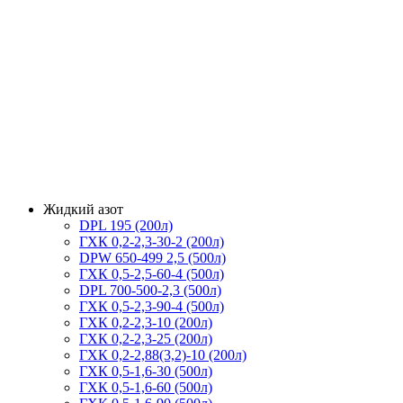
Крио хранилище для жидкого аргона
Тара для жидкого аргона
Криогенное оборудование для жидкого аргона
Криобаллоны для жидкого аргона
Криососуды для жидкого аргона
Бочка для жидкого аргона
Нужна консультация?
Криогенные резервуары для жидкого аргона
Подробно расскажем о наших услугах, видах работ и типовых
Криобаки для жидкого аргона
проектах, рассчитаем стоимость и подготовим
Криоцилиндры для жидкого аргона
индивидуальное предложение!
Газификаторы для жидкого аргона
задать вопрос
Жидкий азот
DPL 195 (200л)
ГХК 0,2-2,3-30-2 (200л)
DPW 650-499 2,5 (500л)
ГХК 0,5-2,5-60-4 (500л)
DPL 700-500-2,3 (500л)
ГХК 0,5-2,3-90-4 (500л)
ГХК 0,2-2,3-10 (200л)
ГХК 0,2-2,3-25 (200л)
ГХК 0,2-2,88(3,2)-10 (200л)
ГХК 0,5-1,6-30 (500л)
ГХК 0,5-1,6-60 (500л)