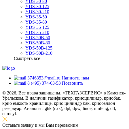
YDS-30-80
YDS-30-125
YDS-30-210
YDS-35-50
YDS-35-80
YDS-35-125
YDS-35-210
YDS-50B-50
YDS-50B-80
YDS-50B-125
YDS-50B-210
Смотреть все
3746353@mail.ru
Написать нам
8 (495) 374-63-53
Позвонить
© 2026, Все права защищены. «ТЕХГАЗСЕРВИС» в Каменск-
Уральском. В наличии газификатор, криоцилиндр, криобак,
крио емкость хранилище, крио цилиндр бак, криобаллон
резервуар. Аналоги - ghk (гхк), dpl, dpw, linde, runfeng, cfl,
eurocyl.
Оставьте заявку и мы Вам перезвоним