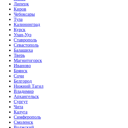
Липецк
Киров
Чебоксары
Тула
Калининград
Курск
Улан-Удэ
Ставрополь
Севастополь
Балашиха
Тверь
Магнитогорск
Иваново
Брянск
Сочи
Белгород
Нижний Тагил
Владимир
Архангельск
Сургут
Чита
Калуга
Симферополь
Смоленск
Волжский