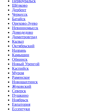
Первоуральск
Щёлково
Дербент
Черкесск
Батайск
Орехово-Зуево
Невинномысск
Домодедово
Димитровград
Кызыл
Октябрьский
Назрань
Камышин
Обнинск
Новый Уренгой
Каспийск
Муром
Раменское
Новошахтинск
Жуковский
Северск
Пушкино
Ноябрьск
Евпатория
Ессентуки