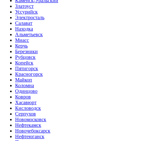
Каменск-Уральский
Златоуст
Уссурийск
Электросталь
Салават
Находка
Альметьевск
Миасс
Керчь
Березники
Рубцовск
Копейск
Пятигорск
Красногорск
Майкоп
Коломна
Одинцово
Ковров
Хасавюрт
Кисловодск
Серпухов
Новомосковск
Нефтекамск
Новочебоксарск
Нефтеюганск