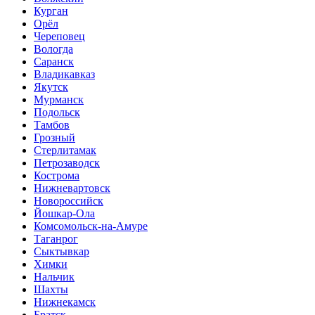
Курган
Орёл
Череповец
Вологда
Саранск
Владикавказ
Якутск
Мурманск
Подольск
Тамбов
Грозный
Стерлитамак
Петрозаводск
Кострома
Нижневартовск
Новороссийск
Йошкар-Ола
Комсомольск-на-Амуре
Таганрог
Сыктывкар
Химки
Нальчик
Шахты
Нижнекамск
Братск