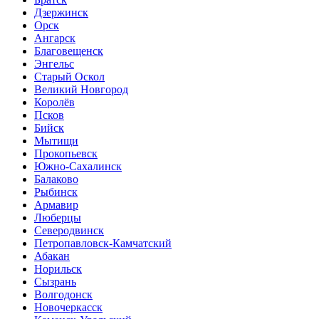
Дзержинск
Орск
Ангарск
Благовещенск
Энгельс
Старый Оскол
Великий Новгород
Королёв
Псков
Бийск
Мытищи
Прокопьевск
Южно-Сахалинск
Балаково
Рыбинск
Армавир
Люберцы
Северодвинск
Петропавловск-Камчатский
Абакан
Норильск
Сызрань
Волгодонск
Новочеркасск