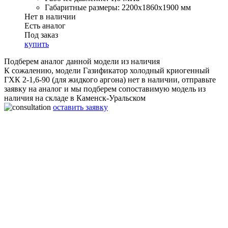
Габаритные размеры:
2200x1860x1900 мм
Нет в наличии
Есть аналог
Под заказ
купить
Подберем аналог данной модели из наличия
К сожалению, модели Газификатор холодный криогенный
ГХК 2-1,6-90 (для жидкого аргона) нет в наличии, отправьте
заявку на аналог и мы подберем сопоставимую модель из
наличия на складе в Каменск-Уральском
оставить заявку
Газификатор холодный криогенный ГХК 2-1,6-90 (для
жидкого аргона)
Производительность:
90 нм3/ч
Рабочее давление:
1,6 МПа
Объём:
2000 л
Габаритные размеры:
2200x1860x1900 мм
Вес:
1900 Кг
Срок работы:
20 лет
Гарантия:
2 года
Материал:
Нержавеющая сталь